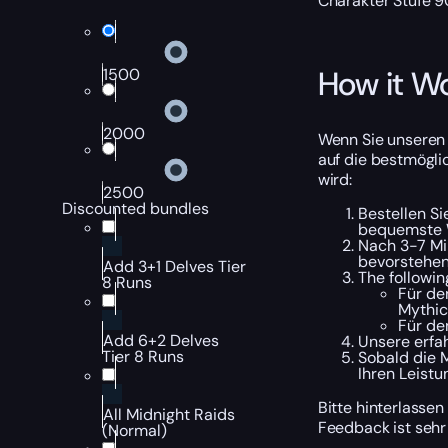
Charakter Stufe 9
How it W
1500
2000
Wenn Sie unseren 
auf die bestmögli
wird:
2500
Discounted bundles
Bestellen Si
bequemste 
Nach 3-7 Mi
bevorstehe
Add 3+1 Delves Tier
The followi
8 Runs
Für de
Mythic
Für de
Add 6+2 Delves
Unsere erfa
Tier 8 Runs
Sobald die 
Ihren Leist
Bitte hinterlassen
All Midnight Raids
Feedback ist sehr
(Normal)