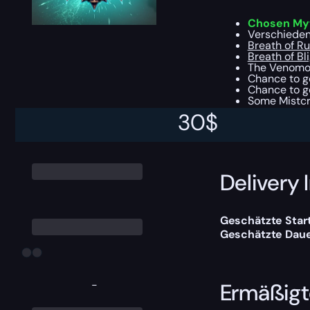
Chosen Myt
Verschieden
Breath of Ru
Breath of Bl
The Venomou
Chance to 
Chance to g
Some Mistcr
30
$
You can choose e
Delivery 
Geschätzte Start
Geschätzte Dauer
-
Ermäßigt