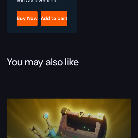
von Achievements.
Mythic+
Rating
Boost
Buy Now
Add to cart
Menge
You may also like