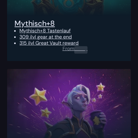
Mythisch+8
Mythisch+8 Tastenlauf
309 ilvl gear at the end
315 ilvl Great Vault reward
From
0.00
$