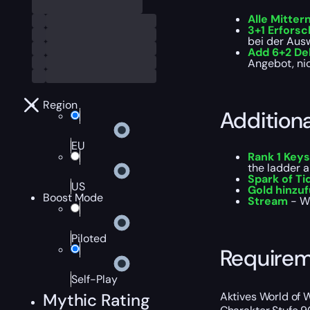
Alle Mitter
3+1 Erfors
bei der Aus
Add 6+2 Del
Angebot, nic
Region
Addition
EU
Rank 1 Key
the ladder a
Spark of Ti
US
Gold hinzu
Boost Mode
Stream
- Wi
Piloted
Require
Self-Play
Aktives World of W
Mythic Rating