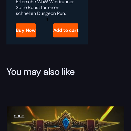
Erforsche WoW Windrunner
Spire Boost für einen
schnellen Dungeon Run.
Windrunner
Spire
Boost
Buy Now
Add to cart
quantity
You may also like
none