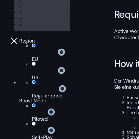
Requ
Active Worl
Character 
Region
EU
How i
US
Der Windru
Sie eine ku
Regular price
Passe
Boost Mode
Inner
Boost
The f
Piloted
Mit u
Sobal
Self-Play