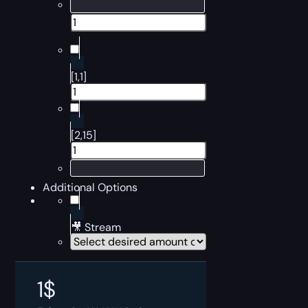
[1,1]
[2,15]
Additional Options
🎥 Stream
1
$