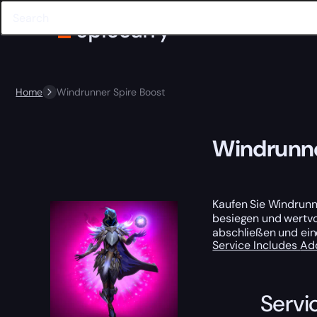
Home
Windrunner Spire Boost
Windrunne
Kaufen Sie Windrunne
besiegen und wertvo
abschließen und eine
Service Includes
Ad
Servi