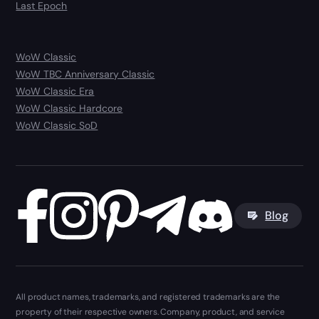
Last Epoch
WoW Classic
WoW TBC Anniversary Classic
WoW Classic Era
WoW Classic Hardcore
WoW Classic SoD
Blog
All product names, trademarks, and registered trademarks are the
property of their respective owners. Company, product, and service