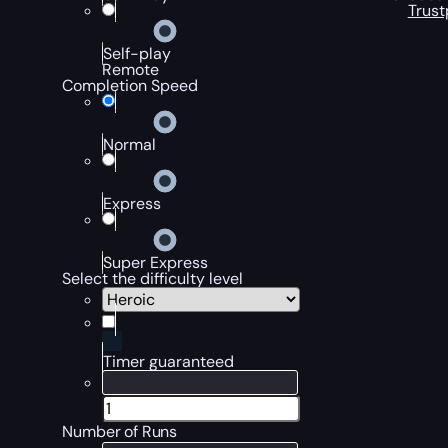
Trust
Self-play
Remote
Completion Speed
Normal
Express
Super Express
Select the difficulty level
Timer guaranteed
Number of Runs