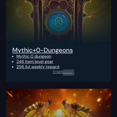
Mythic+0-Dungeons
Mythic 0 dungeon
246 Item level gear
256 ilvl weekly reward
From
0.00
$