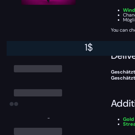
Wind
Chan
Mögli
You can ch
1
$
Delive
Geschätzt
Geschätzt
Addit
-
Gold
Stre