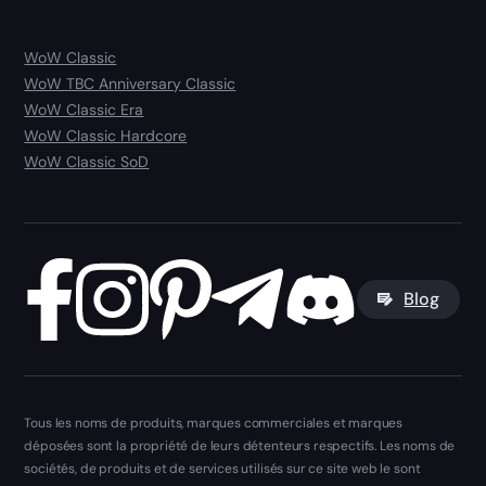
WoW Classic
WoW TBC Anniversary Classic
WoW Classic Era
WoW Classic Hardcore
WoW Classic SoD
Blog
Tous les noms de produits, marques commerciales et marques
déposées sont la propriété de leurs détenteurs respectifs. Les noms de
sociétés, de produits et de services utilisés sur ce site web le sont