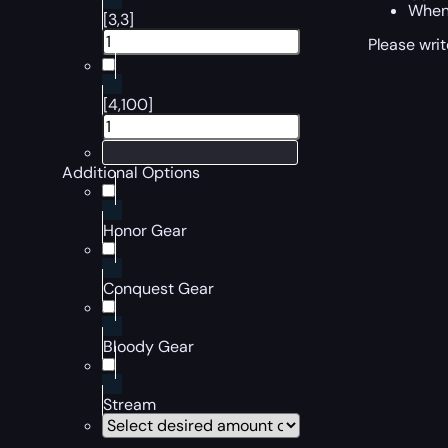
When 
[3,3]
Please writ
[4,100]
Additional Options
Honor Gear
Conquest Gear
Bloody Gear
Stream