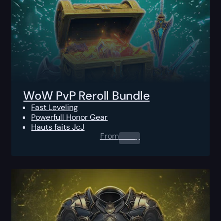
WoW PvP Reroll Bundle
Fast Leveling
Powerfull Honor Gear
Hauts faits JcJ
From
0.00
$