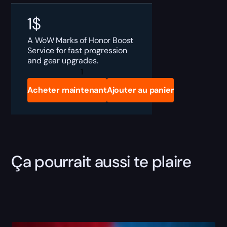
1
$
A WoW Marks of Honor Boost
Service for fast progression
and gear upgrades.
Marks
of
Honor
Acheter maintenant
Ajouter au panier
quantity
Ça pourrait aussi te plaire