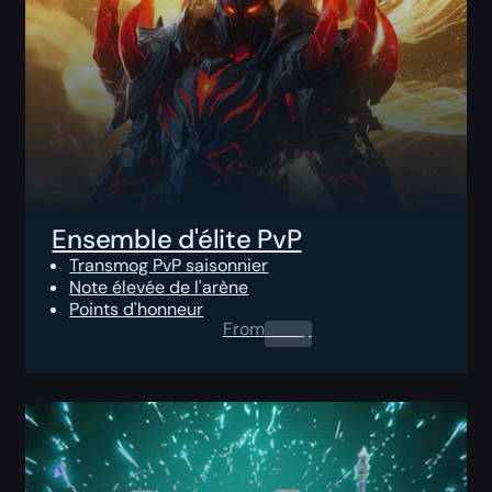
Ensemble d'élite PvP
Transmog PvP saisonnier
Note élevée de l'arène
Points d'honneur
From
0.00
$