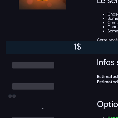
Le se
Chos
Som
Comp
Chan
Some 
Cette accé
1
$
Infos 
Estimated
Estimated
Optio
-
Hono