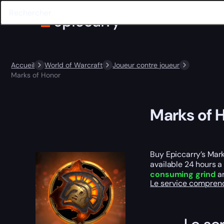
Accueil
World of Warcraft
Joueur contre joueur
Marks of Honor
Marks of 
Buy Epiccarry’s Marks
available 24 hours a
consuming grind
an
Le service compre