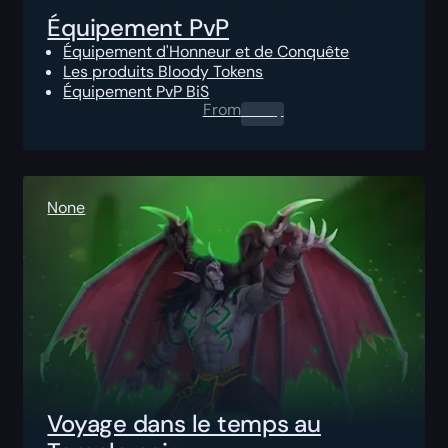
Équipement PvP
Équipement d'Honneur et de Conquête
Les produits Bloody Tokens
Équipement PvP BiS
From
0.00
$
None
Voyage dans le temps au