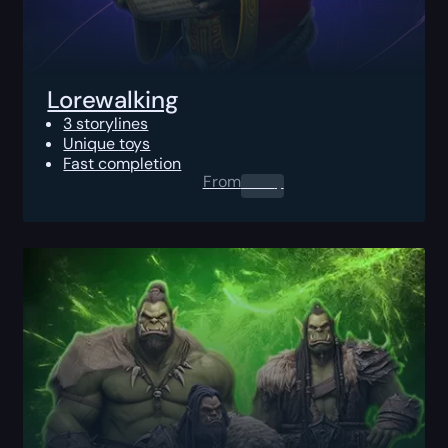
Lorewalking
3 storylines
Unique toys
Fast completion
From
0.00
$