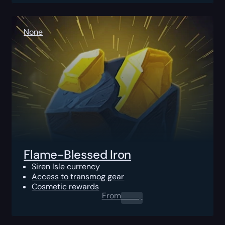
None
Flame-Blessed Iron
Siren Isle currency
Access to transmog gear
Cosmetic rewards
From
0.00
$