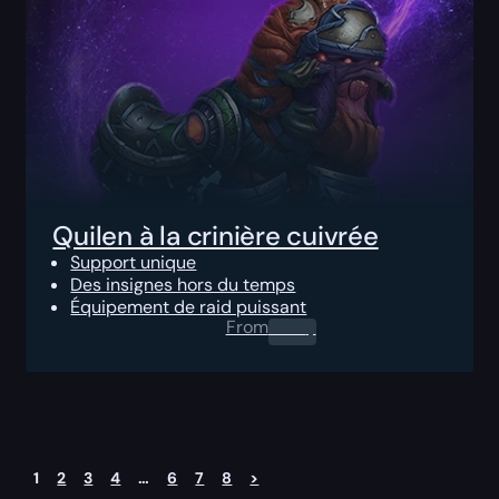
Quilen à la crinière cuivrée
Support unique
Des insignes hors du temps
Équipement de raid puissant
From
0.00
$
1
2
3
4
…
6
7
8
>