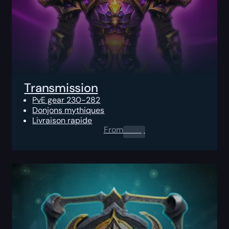
Transmission
PvE gear 230-282
Donjons mythiques
Livraison rapide
From
0.00
$