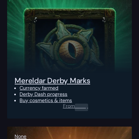
Mereldar Derby Marks
Currency farmed
Derby Dash progress
Buy cosmetics & items
From
0.00
$
None