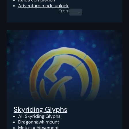
Adventure mode unlock
From
0.00
$
Skyriding Glyphs
All Skyriding Glyphs
Dragonhawk mount
Meta-achievement