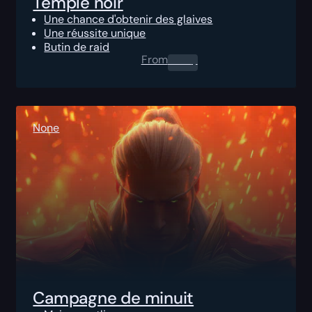
Temple noir
Une chance d'obtenir des glaives
Une réussite unique
Butin de raid
From
0.00
$
None
Campagne de minuit