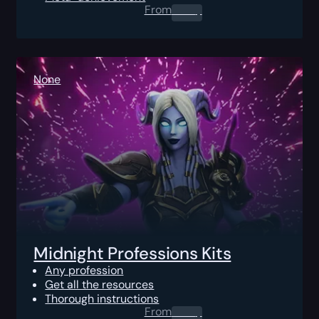
From
0.00
$
None
Midnight Professions Kits
Any profession
Get all the resources
Thorough instructions
From
0.00
$