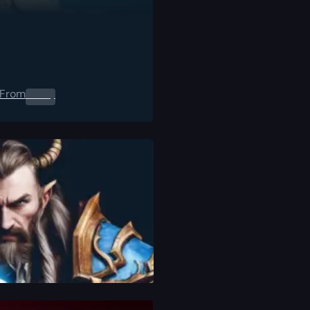
From
0.00
$