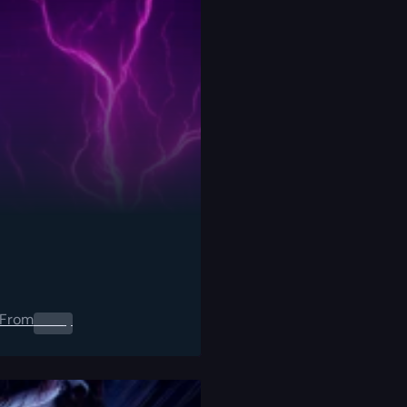
From
0.00
$