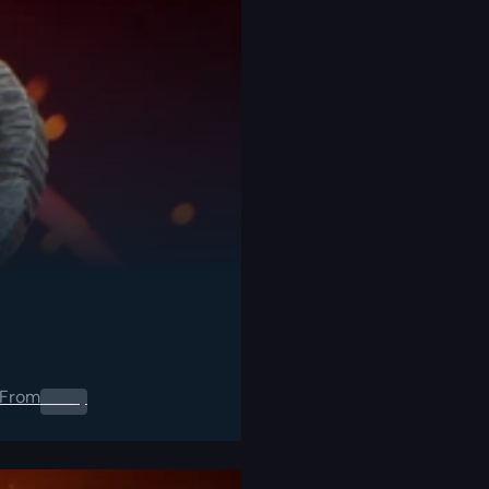
From
0.00
$