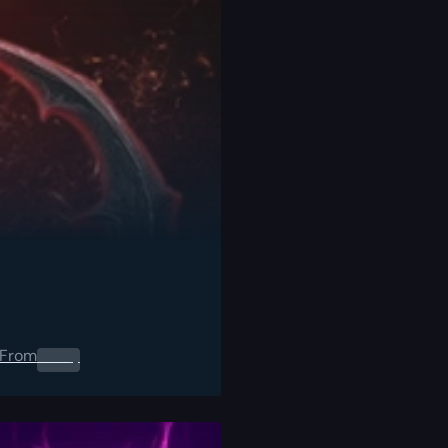
From
0.00
$