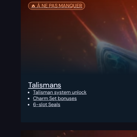
🔥️ À NE PAS MANQUER
Talismans
Talisman system unlock
Charm Set bonuses
6-slot Seals