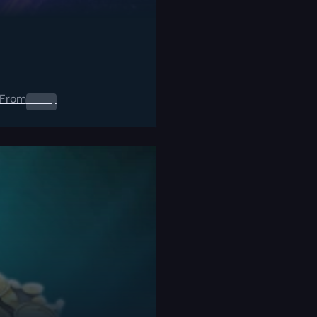
From
0.00
$