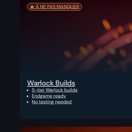
🔥️ À NE PAS MANQUER
Warlock Builds
S-tier Warlock builds
Endgame ready
No testing needed