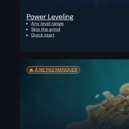
Power Leveling
Any level range
Skip the grind
Quick start
🔥️ À NE PAS MANQUER