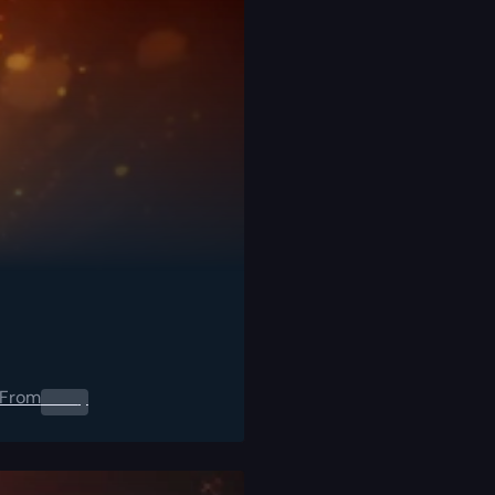
From
0.00
$