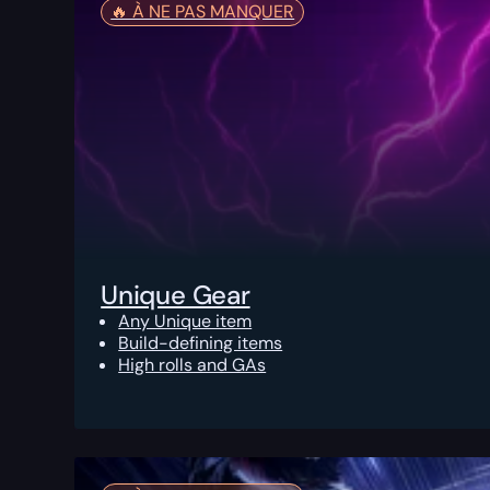
🔥️ À NE PAS MANQUER
Unique Gear
Any Unique item
Build-defining items
High rolls and GAs