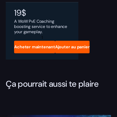
19
$
A WoW PvE Coaching
boosting service to enhance
your gameplay.
WoW
PvE
Coaching
Acheter maintenant
Ajouter au panier
quantity
Ça pourrait aussi te plaire