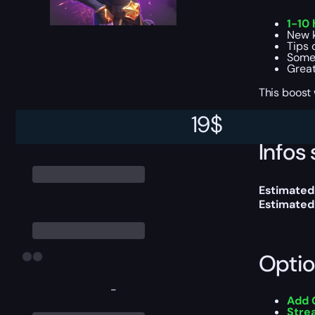
1-10
New k
Tips 
Some 
Great
This boost
19
$
Infos 
Estimated 
Estimated
Optio
-
Add 
Str