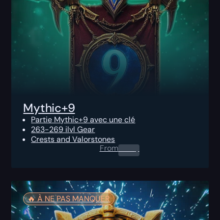
Mythic+9
Partie Mythic+9 avec une clé
263-269 ilvl Gear
Crests and Valorstones
From
0.00
$
🔥️ À NE PAS MANQUER