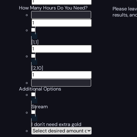
How Many Hours Do You Need?
Please leav
results, a
[1,1]
[2,10]
Additional Options
Stream
I don't need extra gold