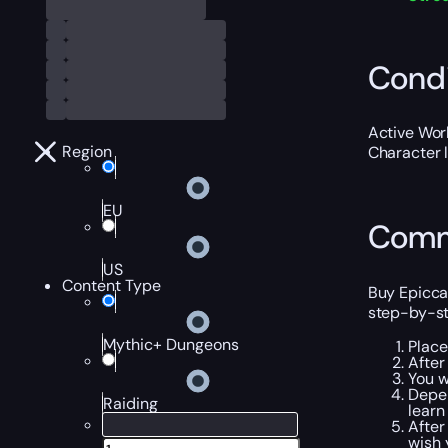
Condi
Active Worl
Region
Character 
EU
Comm
US
Content Type
Buy Epiccar
step-by-ste
Mythic+ Dungeons
Place
After
You w
Depen
Raiding
learn
After
wish 