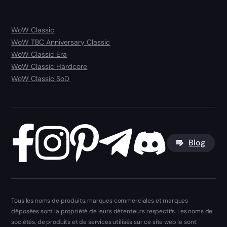
WoW Classic
WoW TBC Anniversary Classic
WoW Classic Era
WoW Classic Hardcore
WoW Classic SoD
Blog
Tous les noms de produits, marques commerciales et marques
déposées sont la propriété de leurs détenteurs respectifs. Les noms de
sociétés, de produits et de services utilisés sur ce site web le sont