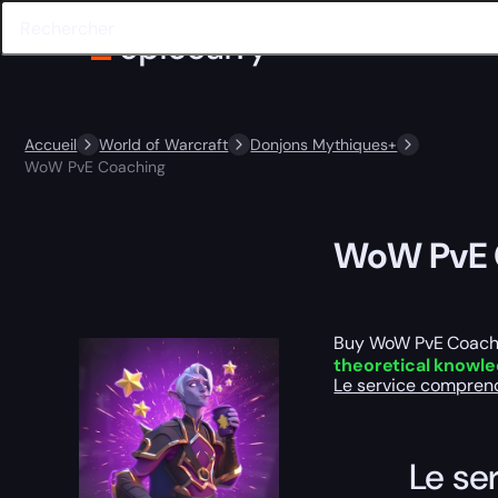
Accueil
World of Warcraft
Donjons Mythiques+
WoW PvE Coaching
WoW PvE 
Buy WoW PvE Coaching
theoretical knowl
Le service compre
Le se