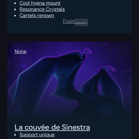
Cool hyena mount
Resonance Crystals
Cartels renown
From
0.00
$
None
La couvée de Sinestra
Support unique