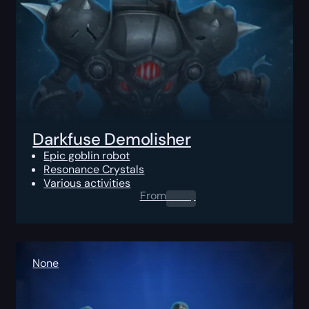
Darkfuse Demolisher
Epic goblin robot
Resonance Crystals
Various activities
From
0.00
$
None