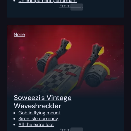
Un équipement performant
From
0.00
$
None
Soweezi's Vintage
Waveshredder
Goblin flying mount
Siren Isle currency
All the extra loot
From
0.00
$