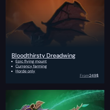
Bloodthirsty Dreadwing
Epic flying mount
Currency farming
Horde only
From
249
$