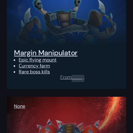
Margin Manipulator
Epic flying mount
Сurrency farm
Rare boss kills
From
0.00
$
None