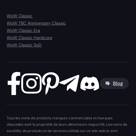
WoW Classic
WoW TBC Anniversary Classic
WoW Classic Era
WoW Classic Hardcore
WoW Classic SoD
Blog
Tous les noms de produits, marques commerciales et marques
déposées sont la propriété de leurs détenteurs respectifs. Les noms de
sociétés, de produits et de services utilisés sur ce site web le sont