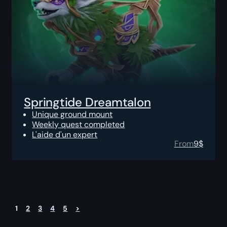
Springtide Dreamtalon
Unique ground mount
Weekly quest completed
L'aide d'un expert
From
9
$
1
2
3
4
5
>