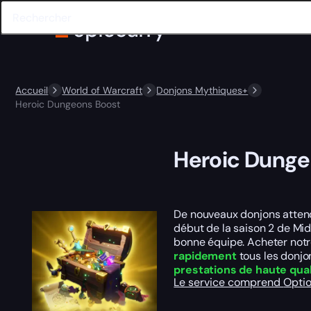
Accueil
World of Warcraft
Donjons Mythiques+
Heroic Dungeons Boost
Heroic Dunge
De nouveaux donjons attende
début de la saison 2 de Midn
bonne équipe. Acheter notre
rapidement
tous les donjo
prestations de haute qual
Le service comprend
Opti