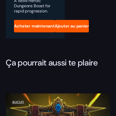
A WoW Heroic
Dungeons Boost for
rapid progression.
Heroic
Dungeons
Boost
Acheter maintenant
Ajouter au panier
quantity
Ça pourrait aussi te plaire
aucun