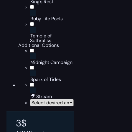
King’s Rest
Ruby Life Pools
Temple of
Sethraliss
Additional Options
Midnight Campaign
Spark of Tides
🎥 Stream
3
$