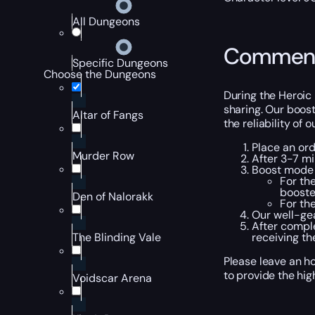
All Dungeons
Comment
Specific Dungeons
Choose the Dungeons
During the Heroic 
sharing. Our boos
Altar of Fangs
the reliability of o
Place an ord
Murder Row
After 3-7 mi
Boost mode 
For th
booste
Den of Nalorakk
For th
Our well-gea
After comple
receiving t
The Blinding Vale
Please leave an h
to provide the high
Voidscar Arena