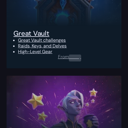
Great Vault
Great Vault challenges
Raids, Keys, and Delves
High-Level Gear
From
0.00
$