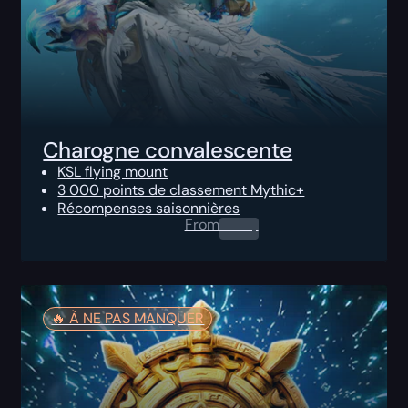
Charogne convalescente
KSL flying mount
3 000 points de classement Mythic+
Récompenses saisonnières
From
0.00
$
🔥️ À NE PAS MANQUER