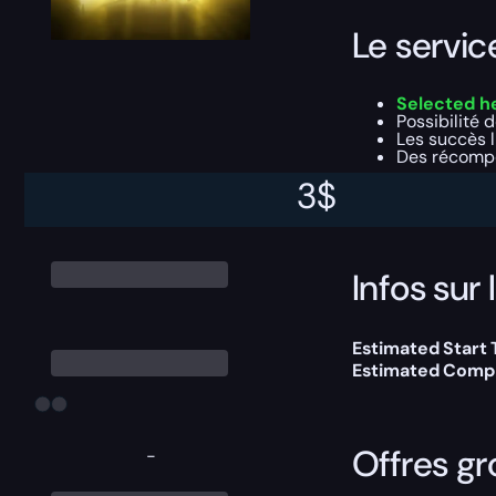
Le servi
Selected h
Possibilité 
Les succès 
Des récompe
3
$
Pour ce boost, tu 
Infos sur 
Estimated Start 
Estimated Compl
Offres gr
-