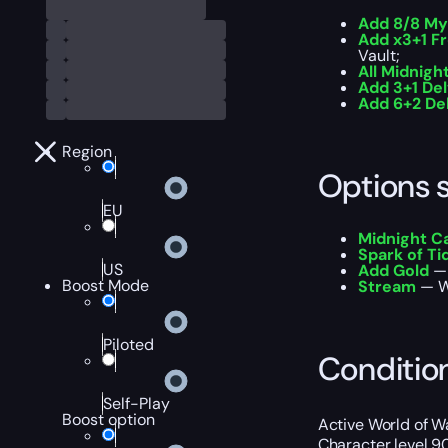
Add 8/8 My
Add x3+1 F
Vault;
All Midnigh
Add 3+1 Del
Add 6+2 Del
Region
Options 
EU
Midnight C
Spark of T
US
Add Gold
— 
Boost Mode
Stream
— We
Piloted
Conditio
Self-Play
Boost option
Active World of Wa
Character level 9