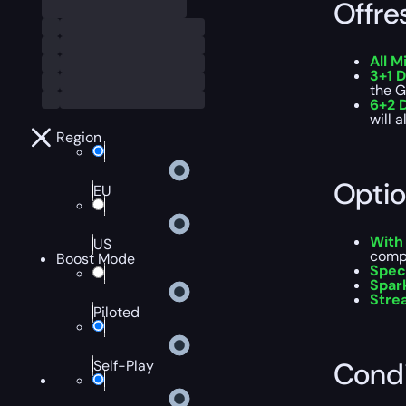
Offre
All M
3+1 D
the G
6+2 D
will 
Region
Optio
EU
With
US
comp
Boost Mode
Spec
Spar
Stre
Piloted
Condi
Self-Play