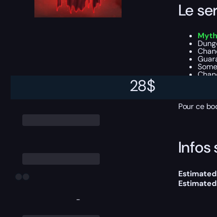
Le se
Myth
Dunge
Chanc
Guar
Some
Chanc
28
$
Keyst
Some 
Pour ce boo
Infos 
Estimated 
Estimated
-