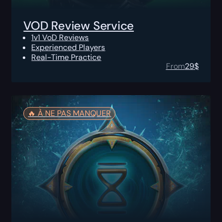
VOD Review Service
1v1 VoD Reviews
Experienced Players
Real-Time Practice
From
29
$
🔥️ À NE PAS MANQUER