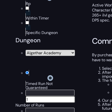
Rp
Active Worl
Character 
265+ ilvl g
Within Timer
DPS spec.
Specific Dungeon
Comm
Dungeon
By purchasi
have to wa
Selec
After
impor
The f
Timed Run Not
Guaranteed
Our p
After
Number of Runs
futur