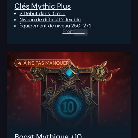
Clés Mythic Plus
⚡ Début dans 15 min
Niveau de difficulté flexible
Équipement de niveau 250-272
From
0.00
$
🔥️ À NE PAS MANQUER
Boost Mythique +10