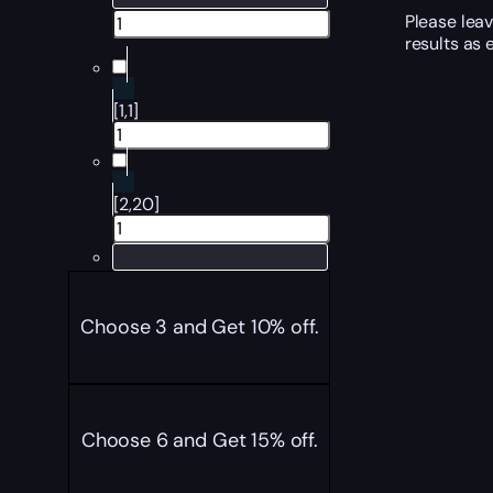
Please leav
results as 
[1,1]
[2,20]
Choose 3 and Get 10% off.
Choose 6 and Get 15% off.