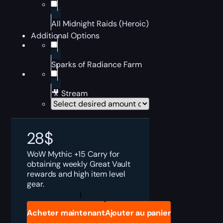
All Midnight Raids (Heroic)
Additional Options
Sparks of Radiance Farm
🎥 Stream
28
$
WoW Mythic +15 Carry for
obtaining weekly Great Vault
rewards and high item level
gear.
Mythic
+15
Boost
Acheter maintenant
Ajouter au panier
quantity