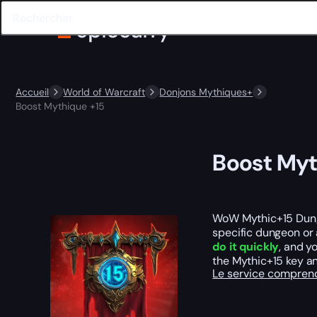
Accueil
World of Warcraft
Donjons Mythiques+
Boost Mythique +15
Boost Myt
WoW Mythic+15 Dunge
specific dungeon or
do it quickly
, and y
the Mythic+15 key a
Le service compre