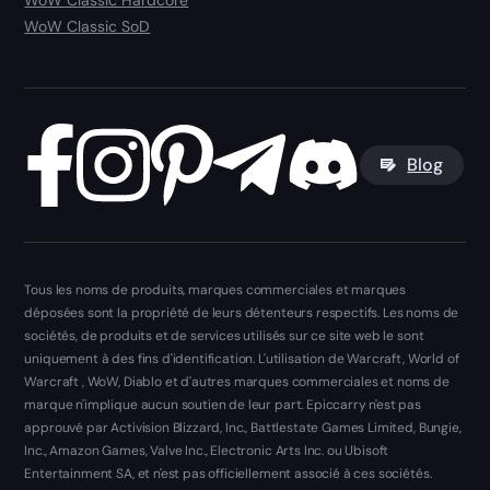
WoW Classic SoD
Blog
Tous les noms de produits, marques commerciales et marques
déposées sont la propriété de leurs détenteurs respectifs. Les noms de
sociétés, de produits et de services utilisés sur ce site web le sont
uniquement à des fins d'identification. L'utilisation de Warcraft, World of
Warcraft , WoW, Diablo et d'autres marques commerciales et noms de
marque n'implique aucun soutien de leur part. Epiccarry n'est pas
approuvé par Activision Blizzard, Inc., Battlestate Games Limited, Bungie,
Inc., Amazon Games, Valve Inc., Electronic Arts Inc. ou Ubisoft
Entertainment SA, et n'est pas officiellement associé à ces sociétés.